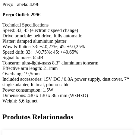
Preço Tabela: 429€
Preço Outlet: 299€
Technical Specifications
Speed: 33, 45 (electronic speed change)
Drive principle: belt drive, fully automatic
Platter: damped aluminium platter
Wow & flutter: 33: +/-0,27%; 45: +/-0,25%
Speed drift: 33: +/-0,75%; 45: +/-0,65%
Signal to noise: 65dB
Tonearm: ultra-light-mass 8,3” aluminium tonearm
Effective arm length: 211mm
Overhang: 19,5mm
Included accessories: 15V DC / 0,8A power supply, dust cover, 7‘‘
single adapter, feltmat, phono cable
Power consumption: 1,5W
Dimensions: 430 x 130 x 365 mm (WxHxD)
Weight: 5,6 kg net
Produtos Relacionados