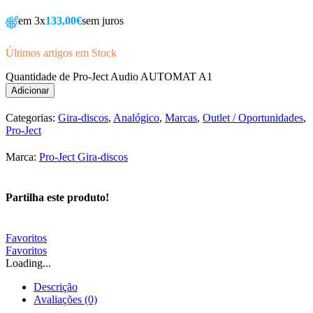
em 3x
133,00€
sem juros
Últimos artigos em Stock
Quantidade de Pro-Ject Audio AUTOMAT A1
Adicionar
Categorias:
Gira-discos
,
Analógico
,
Marcas
,
Outlet / Oportunidades
,
Pro-Ject
Marca:
Pro-Ject Gira-discos
Partilha este produto!
Favoritos
Favoritos
Loading...
Descrição
Avaliações (0)