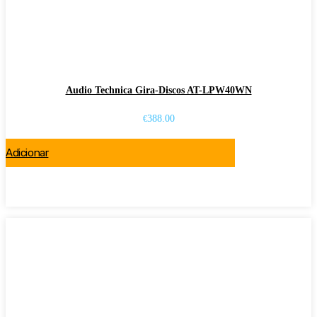
Audio Technica Gira-Discos AT-LPW40WN
388.00
€
Adicionar