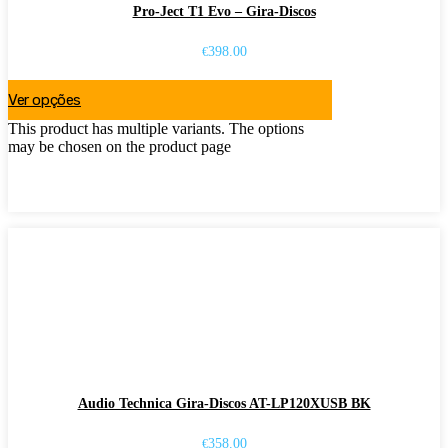
Pro-Ject T1 Evo – Gira-Discos
398.00
€
Ver opções
This product has multiple variants. The options
may be chosen on the product page
Audio Technica Gira-Discos AT-LP120XUSB BK
358.00
€