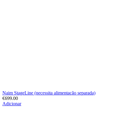
Naim StageLine (necessita alimentação separada)
€
699.00
Adicionar