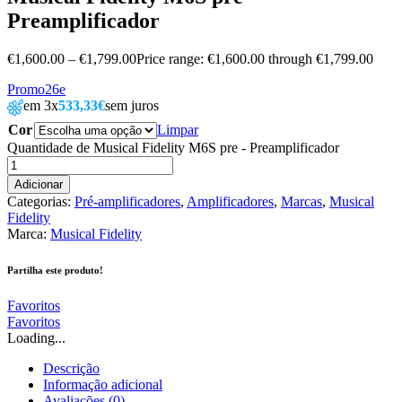
Preamplificador
€
1,600.00
–
€
1,799.00
Price range: €1,600.00 through €1,799.00
Promo26e
em 3x
533,33€
sem juros
Cor
Limpar
Quantidade de Musical Fidelity M6S pre - Preamplificador
Adicionar
Categorias:
Pré-amplificadores
,
Amplificadores
,
Marcas
,
Musical
Fidelity
Marca:
Musical Fidelity
Partilha este produto!
Favoritos
Favoritos
Loading...
Descrição
Informação adicional
Avaliações (0)