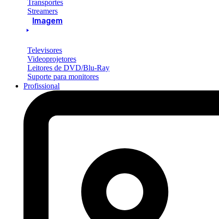
Transportes
Streamers
Imagem
Televisores
Videoprojetores
Leitores de DVD/Blu-Ray
Suporte para monitores
Profissional