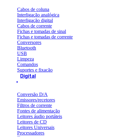
Cabos de coluna
Interligação analógica
Interligação digital
Cabos de corrente
Fichas e tomadas de sinal
Fichas e tomadas de corrente
Conversores
Bluetooth
USB
Limpeza
Comandos
Suportes e fixação
Digital
Conversão D/A
Emissores/recetores
Filtros de corrente
Fontes de alimentação
Leitores áudio portáteis
Leitores de CD
Leitores Universais
Processadores