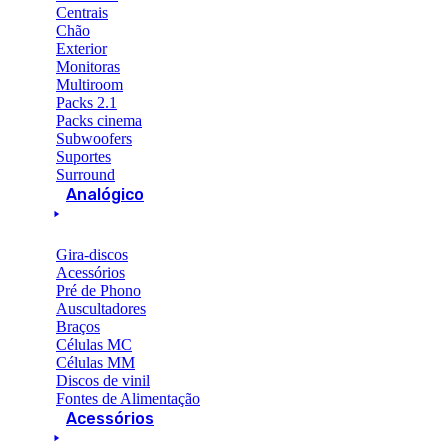
Centrais
Chão
Exterior
Monitoras
Multiroom
Packs 2.1
Packs cinema
Subwoofers
Suportes
Surround
Analógico
Gira-discos
Acessórios
Pré de Phono
Auscultadores
Braços
Células MC
Células MM
Discos de vinil
Fontes de Alimentação
Acessórios