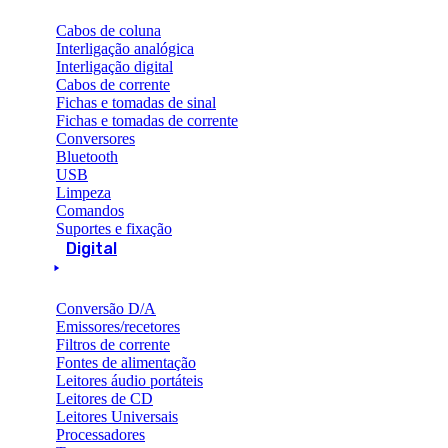
Cabos de coluna
Interligação analógica
Interligação digital
Cabos de corrente
Fichas e tomadas de sinal
Fichas e tomadas de corrente
Conversores
Bluetooth
USB
Limpeza
Comandos
Suportes e fixação
Digital
Conversão D/A
Emissores/recetores
Filtros de corrente
Fontes de alimentação
Leitores áudio portáteis
Leitores de CD
Leitores Universais
Processadores