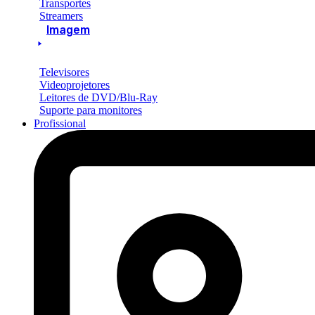
Transportes
Streamers
Imagem
Televisores
Videoprojetores
Leitores de DVD/Blu-Ray
Suporte para monitores
Profissional