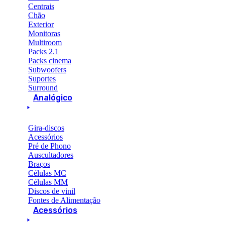
Centrais
Chão
Exterior
Monitoras
Multiroom
Packs 2.1
Packs cinema
Subwoofers
Suportes
Surround
Analógico
Gira-discos
Acessórios
Pré de Phono
Auscultadores
Braços
Células MC
Células MM
Discos de vinil
Fontes de Alimentação
Acessórios