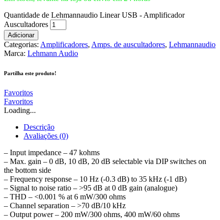
Quantidade de Lehmannaudio Linear USB - Amplificador
Auscultadores
Adicionar
Categorias:
Amplificadores
,
Amps. de auscultadores
,
Lehmannaudio
Marca:
Lehmann Audio
Partilha este produto!
Favoritos
Favoritos
Loading...
Descrição
Avaliações (0)
– Input impedance – 47 kohms
– Max. gain – 0 dB, 10 dB, 20 dB selectable via DIP switches on
the bottom side
– Frequency response – 10 Hz (-0.3 dB) to 35 kHz (-1 dB)
– Signal to noise ratio – >95 dB at 0 dB gain (analogue)
– THD – <0.001 % at 6 mW/300 ohms
– Channel separation – >70 dB/10 kHz
– Output power – 200 mW/300 ohms, 400 mW/60 ohms