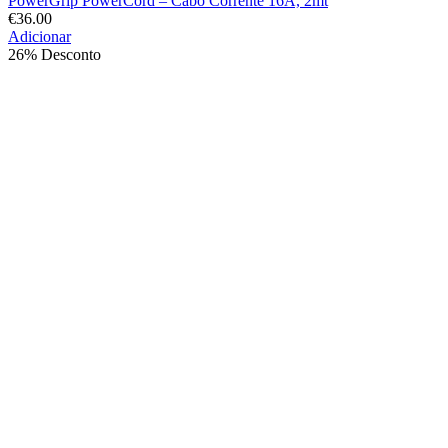
PowerGrip PowerCord – Cabo Corrente 16A, 2mt
€
36.00
Adicionar
26% Desconto