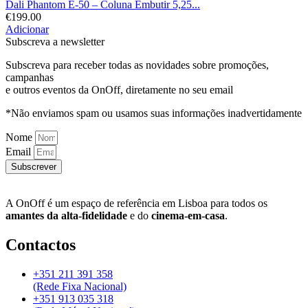
Dali Phantom E-50 – Coluna Embutir 5,25...
€
199.00
Adicionar
Subscreva a newsletter
Subscreva para receber todas as novidades sobre promoções,
campanhas
e outros eventos da OnOff, diretamente no seu email
*Não enviamos spam ou usamos suas informações inadvertidamente
Nome
Email
Subscrever
A OnOff é um espaço de referência em Lisboa para todos os
amantes da alta-fidelidade
e do
cinema-em-casa
.
Contactos
+351 211 391 358
(Rede Fixa Nacional)
+351 913 035 318