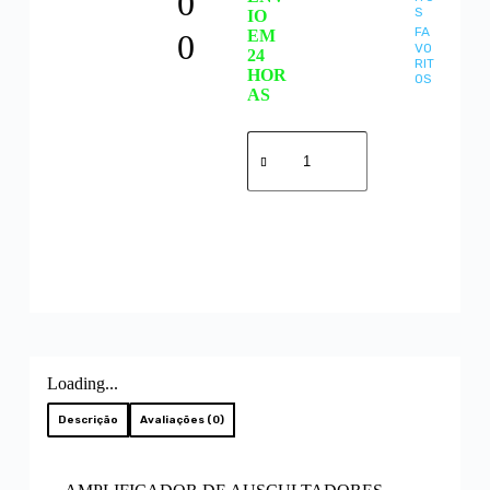
0
S
IO
FA
EM
0
VO
24
RIT
HOR
OS
AS
Adicionar
Loading...
Descrição
Avaliações (0)