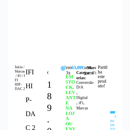
Partil
Início
/
em
63,00€
sem
Marc
IFI
Marcas
ha
3x
juros
Categ
€
a:
iFi
/
iFi
/ I
este
EM
orias:
FI
prod
1
STO
Conversão
HI
HIP-
uto!
CK,
D/A
DAC 2
,
LEV
8
ANT
Digital
P-
,
,
E
iFi
9
NA
Marcas
DA
LOJ
.
F
A
AV
OU
OR
C 2
ENV
ITO