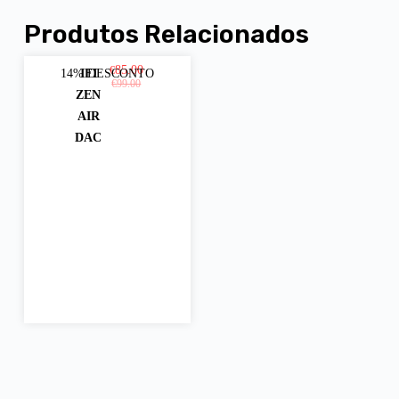
Produtos Relacionados
85.00
€
14% DESCONTO
IFI
Adici
€
99.00
ZEN
onar
AIR
DAC