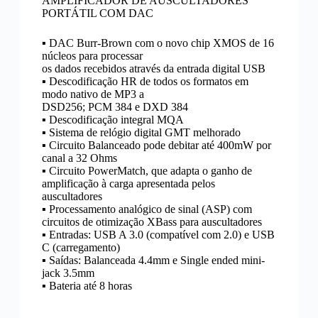
AMPLIFICADOR DE AUSCULTADORES
PORTÁTIL COM DAC
▪ DAC Burr-Brown com o novo chip XMOS de 16
núcleos para processar
os dados recebidos através da entrada digital USB
▪ Descodificação HR de todos os formatos em
modo nativo de MP3 a
DSD256; PCM 384 e DXD 384
▪ Descodificação integral MQA
▪ Sistema de relógio digital GMT melhorado
▪ Circuito Balanceado pode debitar até 400mW por
canal a 32 Ohms
▪ Circuito PowerMatch, que adapta o ganho de
amplificação à carga apresentada pelos
auscultadores
▪ Processamento analógico de sinal (ASP) com
circuitos de otimização XBass para auscultadores
▪ Entradas: USB A 3.0 (compatível com 2.0) e USB
C (carregamento)
▪ Saídas: Balanceada 4.4mm e Single ended mini-
jack 3.5mm
▪ Bateria até 8 horas