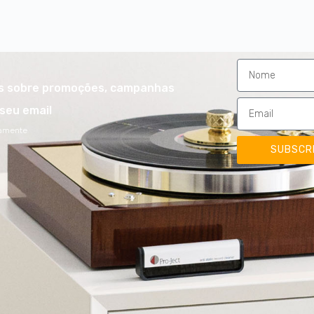
es sobre promoções, campanhas
seu email
damente
SUBSCR