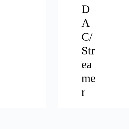
D
A
C/
Str
ea
me
r