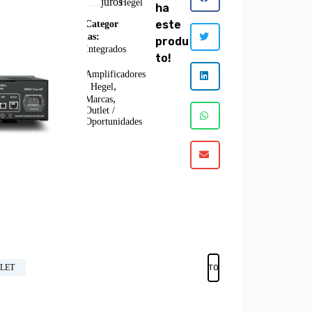
Exposi
3x
juros
Hegel
ha
ÚLTI
ção
MOS
este
Categor
ARTI
ias:
Bom
produ
GOS
Integrados
Estado
to!
,
EM
STOC
Amplificadores
,
,
K
Hegel
,
Marcas
Outlet /
Oportunidades
Adicionar
LET
FAVORITOS