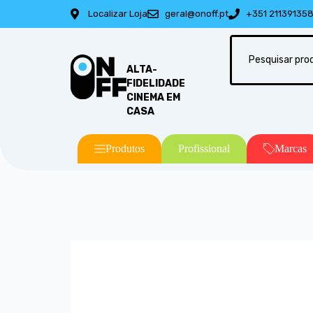
Localizar Loja
geral@onoff.pt
+351 21139135
ALTA-
FIDELIDADE
CINEMA EM
CASA
Produtos
Profissional
Marcas