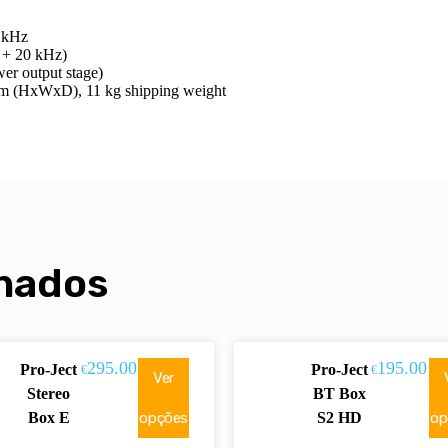
 kHz
 + 20 kHz)
er output stage)
m (HxWxD), 11 kg shipping weight
nados
295.00
195.00
Pro-Ject
Pro-Ject
€
€
Ver
Stereo
BT Box
Box E
opções
S2 HD
op