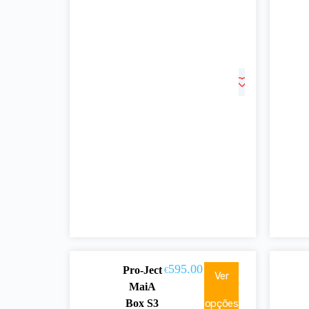
595.00
Pro-Ject
€
Ver
MaiA
Box S3
opções