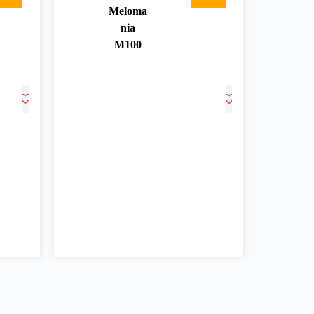
Meloma
nia
M100