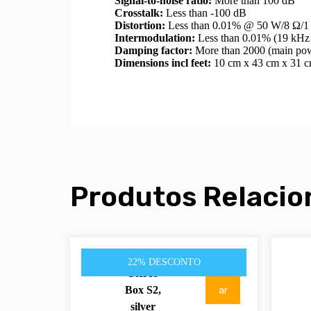
Signal-to-noise ratio:
More than 100 dB
Crosstalk:
Less than -100 dB
Distortion:
Less than 0.01% @ 50 W/8 Ω/1
Intermodulation:
Less than 0.01% (19 kHz
Damping factor:
More than 2000 (main pow
Dimensions incl feet:
10 cm x 43 cm x 31 c
Produtos Relacio
175.00
Pro-Ject
€
Adicion
22% DESCONTO
225.00
€
Stereo
Box S2,
ar
silver