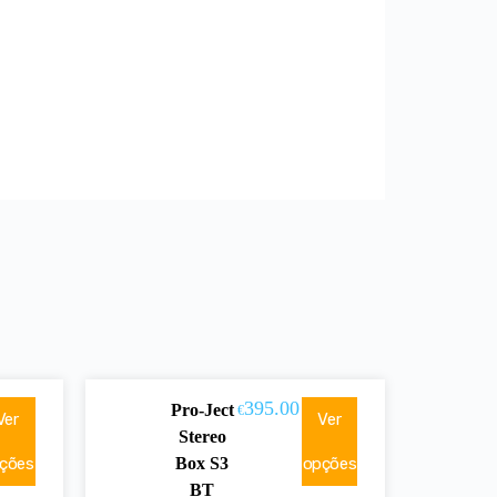
395.00
Pro-Ject
€
Ver
Ver
Stereo
ções
Box S3
opções
BT