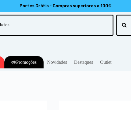
8
Portes Grátis - Compras superiores a 100€
Promoções
Novidades
Destaques
Outlet
Início
/
M
He
arcas
/
He