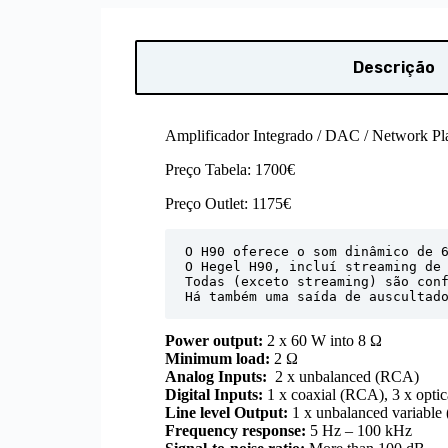
Descrição
Amplificador Integrado / DAC / Network Pl
Preço Tabela: 1700€
Preço Outlet: 1175€
O H90 oferece o som dinâmico de 6
O Hegel H90, incluí streaming de 
Todas (exceto streaming) são conf
Há também uma saída de auscultad
Power output:
2 x 60 W into 8 Ω
Minimum load:
2 Ω
Analog Inputs:
2 x unbalanced (RCA)
Digital Inputs:
1 x coaxial (RCA), 3 x opti
Line level Output:
1 x unbalanced variabl
Frequency response:
5 Hz – 100 kHz