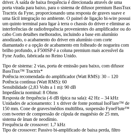
driver. A saída de baixa frequência é direcionada através de uma
porta virada para baixo, para o sistema de difusor premium BassTrax
Tractrix da Fyne, proporcionando uma resposta de graves suave e
uma fácil integração no ambiente. O painel de ligação bi-wire possui
um quinto terminal para ligar à terra o chassis do driver e eliminar as
interferências de radiofrequência provenientes do amplificador ou do
cabo Com detalhes melhorados, incluindo a base em alumínio
anodizado, o acabamento do driver em alumínio com corte
diamantado e a opção de acabamento em folheado de nogueira com
brilho profundo, a F500SP é a coluna premium mais acessível da
Fyne Audio, fabricada no Reino Unido.
Tipo de sistema: 2 vias, porta de emissão para baixo, com difusor
BassTrax™ Tractrix*
Potência recomendada do amplificador (Watt RMS): 30 – 120
Potência contínua (Watt RMS): 60
Sensibilidade (2,83 Volts a 1 m): 90 dB
Impedância nominal: 8 Ohms
Resposta de frequência (-6 dB típica na sala): 42 Hz – 34 kHz
Unidades de acionamento: 1 x driver de fonte pontual IsoFlare™ de
150 mm. Cone de graves/médios multifibra, suspensão FyneFlute™
com tweeter de compressão de cúpula de magnésio de 25 mm,
sistema de íman de neodímio.
Frequência de crossover: 1,7 kHz
Tipo de crossover: Passivo bi-amplificado de baixa perda, filtro