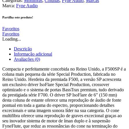
Categorias:
Monitoras
,
Colunas
,
Fyne Audio
,
Marcas
Marca:
Fyne Audio
Partilha este produto!
Favoritos
Favoritos
Loading...
Descrição
Informação adicional
Avaliações (0)
Compacta e perfeitamente concebida no Reino Unido, a F500SP é a
coluna mais pequena da série Special Production, fabricada no
Reino Unido. Herdeira da premiada F500, a versão SP acrescenta
um exclusivo driver IsoFlare Special Production, crossover
optimizado e o sistema de portas BassTrax premium, tudo derivado
da prestigiada série F700. O driver SP IsoFlare de 6” (150 mm)
desta coluna de estante oferece uma reprodução de áudio de fonte
pontual em toda a gama do espectro, proporcionando detalhes
excecionais e uma imagem sonora líder na sua categoria. O cone
multifibra oferece uma reprodução de graves excecional graças ao
seu inovador sistema de motor de íman duplo e à suspensão
FyneFlute, que reduz as ressonâncias do cone na terminação do