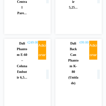
Centra
ir
l
5,25...
Pare...
249.00
99.00
€
€
Dali
Dali
Adici
Adici
Phanto
Back
onar
onar
m E-60
Can
–
Phanto
Coluna
m K-
Embut
80
ir 6,5...
(Unida
de)