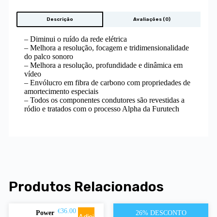
Descrição
Avaliações (0)
– Diminui o ruído da rede elétrica
– Melhora a resolução, focagem e tridimensionalidade
do palco sonoro
– Melhora a resolução, profundidade e dinâmica em
vídeo
– Envólucro em fibra de carbono com propriedades de
amortecimento especiais
– Todos os componentes condutores são revestidas a
ródio e tratados com o processo Alpha da Furutech
Produtos Relacionados
36.00
145.00
€
€
Power
26% DESCONTO
Pro-