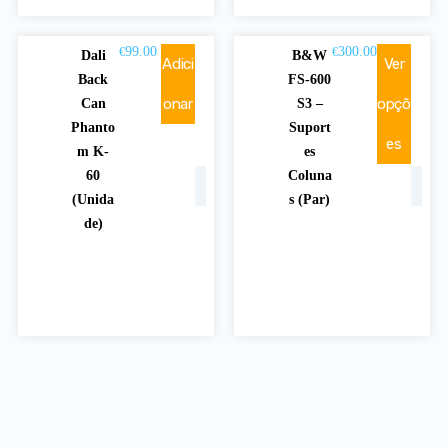
99.00
300.00
€
€
Dali
B&W
Adici
Ver
Back
FS-600
onar
opçõ
Can
S3 –
Phanto
Suport
es
m K-
es
60
Coluna
(Unida
s (Par)
de)