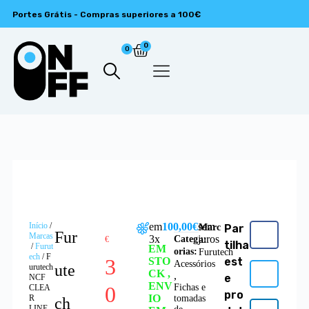
Portes Grátis - Compras superiores a 100€
0
0
Início
/
em
100,00€
sem
Marc
Par
Fur
Marcas
3x
juros
Categ
€
a:
tilha
/
Furut
EM
orias:
Furutech
ech
/ F
3
STO
est
Acessórios
ute
urutech
CK ,
,
e
NCF
ENV
0
Fichas e
CLEA
pro
IO
R
tomadas
ch
LINE