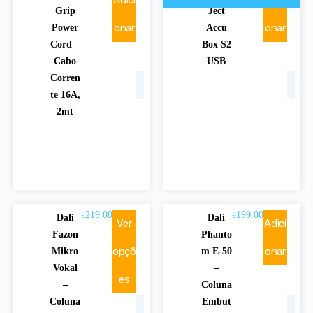
Adici
Adici
€
195.00
Grip
Ject
onar
onar
Power
Accu
Cord –
Box S2
Cabo
USB
Corren
te 16A,
2mt
219.00
199.00
€
€
Dali
Dali
Ver
Adici
Fazon
Phanto
opçõ
onar
Mikro
m E-50
Vokal
–
es
–
Coluna
Coluna
Embut