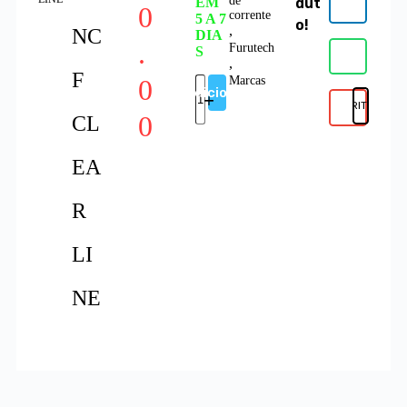
de
EM
dut
0
corrente
5 A 7
o!
,
NC
DIA
.
Furutech
S
,
F
0
Marcas
Adicionar
FAVORITOS
0
CL
EA
R
LI
NE