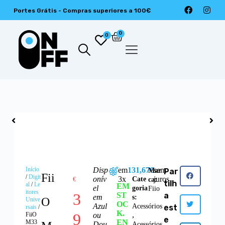
Portes Grátis - Compras superiores a 100€
0
0
Início
Disp
em
131,67€
sem
Mar
Par
Fii
/
Digit
onív
3x
juros
Cate
€
ca:
tilh
al
/
Le
EM
el
goria
Fiio
itores
3
ST
a
em
s:
O
Unive
OC
Azul
Acessórios
est
rsais
/
K.
9
,
FiiO
ou
e
EN
M33
Dou
Acessórios