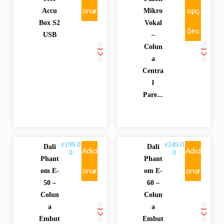
onar
opç
Accu
Mikro
Box S2
Vokal
ões
USB
–
Colun
a
Centra
l
Pare...
199.0
249.0
€
€
Dali
Dali
Adici
Adici
0
0
Phant
Phant
onar
onar
om E-
om E-
50 –
60 –
Colun
Colun
a
a
Embut
Embut