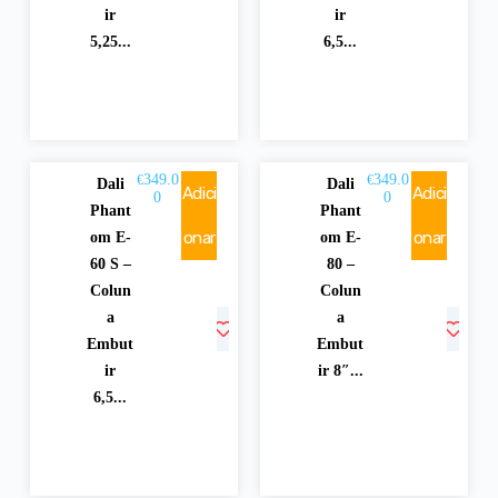
ir
ir
5,25...
6,5...
349.0
349.0
€
€
Dali
Dali
Adici
Adici
0
0
Phant
Phant
onar
onar
om E-
om E-
60 S –
80 –
Colun
Colun
a
a
Embut
Embut
ir
ir 8″...
6,5...