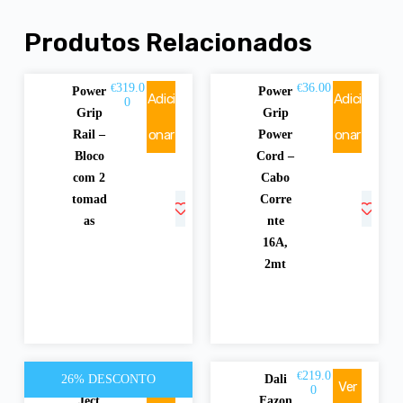
Produtos Relacionados
319.0
36.00
€
€
Power
Power
Adici
Adici
0
Grip
Grip
onar
onar
Rail –
Power
Bloco
Cord –
com 2
Cabo
tomad
Corre
as
nte
16A,
2mt
145.00
219.0
€
€
26% DESCONTO
Pro-
Dali
Adici
Ver
€
195.00
0
Ject
Fazon