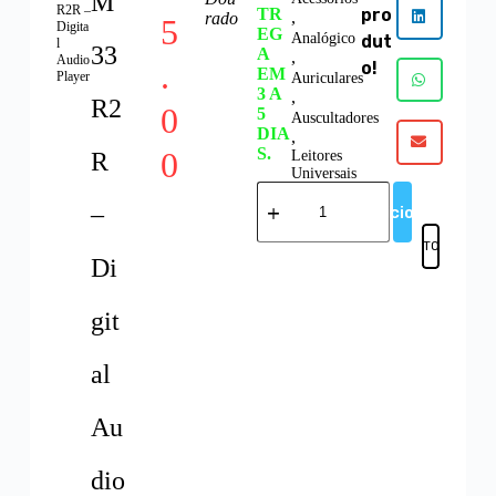
M
R2R –
TR
pro
,
rado
5
Digita
EG
Analógico
dut
l
33
A
,
Audio
.
o!
EM
Player
Auriculares
3 A
,
R2
0
5
Auscultadores
DIA
,
S.
0
R
Leitores
Universais
–
Adicionar
FAVORITOS
Di
git
al
Au
dio