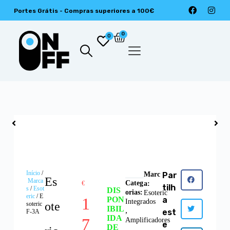
Portes Grátis - Compras superiores a 100€
0
0
Início
/
Marc
Par
Es
Marca
Categ
€
a:
tilh
s
/
Esot
DIS
orias:
Esoteric
eric
/ E
1
PON
a
Integrados
ote
soteric
IBIL
,
est
F-3A
IDA
7
Amplificadores
e
DE
,