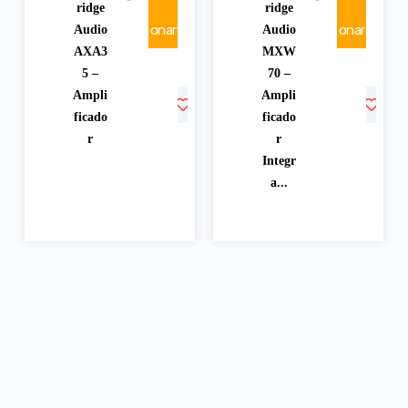
ridge
ridge
onar
onar
Audio
Audio
AXA3
MXW
5 –
70 –
Ampli
Ampli
ficado
ficado
r
r
Integr
a...