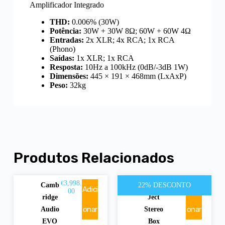
Amplificador Integrado
THD:
0.006% (30W)
Potência:
30W + 30W 8Ω; 60W + 60W 4Ω
Entradas:
2x XLR; 4x RCA; 1x RCA
(Phono)
Saídas:
1x XLR; 1x RCA
Resposta:
10Hz a 100kHz (0dB/-3dB 1W)
Dimensões:
445 × 191 × 468mm (LxAxP)
Peso:
32kg
Produtos Relacionados
3,998.
175.00
€
€
Camb
22% DESCONTO
Pro-
Adici
Adici
00
€
225.00
ridge
Ject
onar
onar
Audio
Stereo
EVO
Box