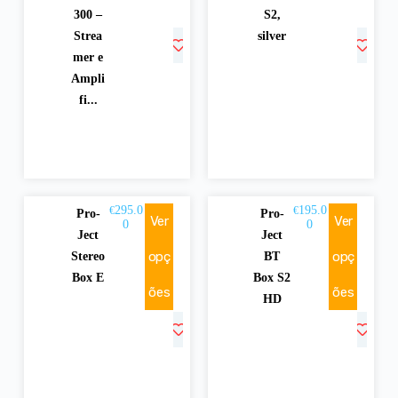
300 –
S2,
Strea
silver
mer e
Ampli
fi...
295.0
195.0
€
€
Pro-
Pro-
Ver
Ver
0
0
Ject
Ject
opç
opç
Stereo
BT
Box E
Box S2
ões
ões
HD