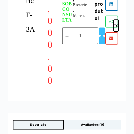
ric
SOB
pro
Esoteric
,
CO
,
dut
F-
NSU
Marcas
0
o!
LTA
FAVORITOS
3A
0
Adicionar
0
.
0
0
Descrição
Avaliações (0)