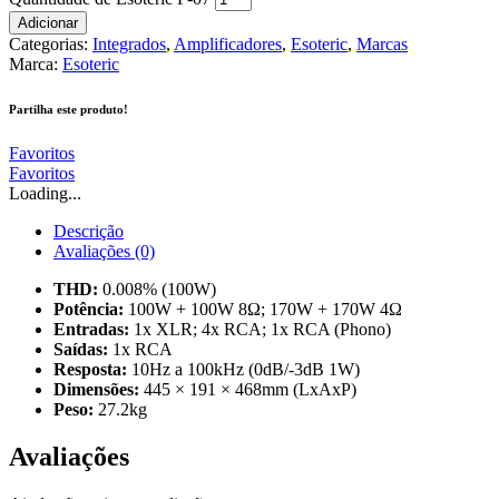
Adicionar
Categorias:
Integrados
,
Amplificadores
,
Esoteric
,
Marcas
Marca:
Esoteric
Partilha este produto!
Favoritos
Favoritos
Loading...
Descrição
Avaliações (0)
THD:
0.008% (100W)
Potência:
100W + 100W 8Ω; 170W + 170W 4Ω
Entradas:
1x XLR; 4x RCA; 1x RCA (Phono)
Saídas:
1x RCA
Resposta:
10Hz a 100kHz (0dB/-3dB 1W)
Dimensões:
445 × 191 × 468mm (LxAxP)
Peso:
27.2kg
Avaliações