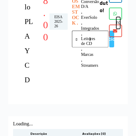
8
OS
Conversão
dut
lo
EM
D/A
.
o!
,
ST
EISA
OC
EverSolo
PL
0
2025-
,
K .
FAVORITOS
26
Integrados
,
0
A
Adicionar
Leitores
de CD
,
Y
Marcas
,
C
Streamers
D
Loading...
Descrição
Avaliações (0)