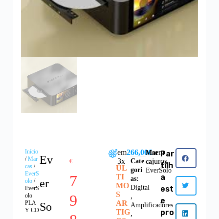
Início
em
266,00€
sem
Mar
Par
Ev
/
Mar
3x
juros
Cate
€
ca:
tilh
cas
/
ÚL
gori
EverSolo
EverS
7
TI
a
as:
er
olo
/
MO
Digital
est
EverS
S
9
,
olo
e
AR
PLA
So
Amplificadores
Y CD
TIG
pro
,