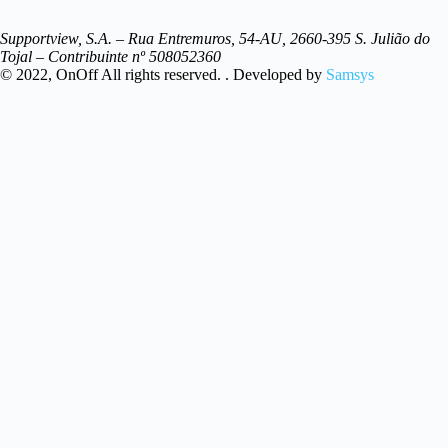
Supportview, S.A. – Rua Entremuros, 54-AU, 2660-395 S. Julião do
Tojal – Contribuinte nº 508052360
© 2022, OnOff All rights reserved. . Developed by
Samsys
Resultados
Ver Todos os resultados
Pedido de Assistência
Temos uma equipa de profissionais capazes de prestar assistência