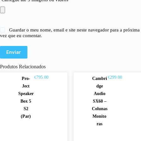
Guardar o meu nome, email e site neste navegador para a próxima
vez que eu comentar.
Enviar
Produtos Relacionados
795.00
299.00
€
€
Pro-
Cambri
Ver
Ler
Ject
dge
opçõ
mais
Speaker
Audio
Box 5
SX60 –
es
S2
Colunas
(Par)
Monito
ras