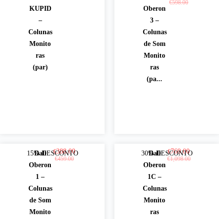
Ver
Ver
€
598.00
KUPID
Oberon
opçõ
opçõ
–
3 –
Colunas
Colunas
es
es
Monito
de Som
ras
Monito
(par)
ras
(pa...
388.00
769.00
€
€
15% DESCONTO
Dali
30% DESCONTO
Dali
Ver
Ver
€
459.00
€
1,098.00
Oberon
Oberon
opçõ
opçõ
1 –
1C –
Colunas
Colunas
es
es
de Som
Monito
Monito
ras