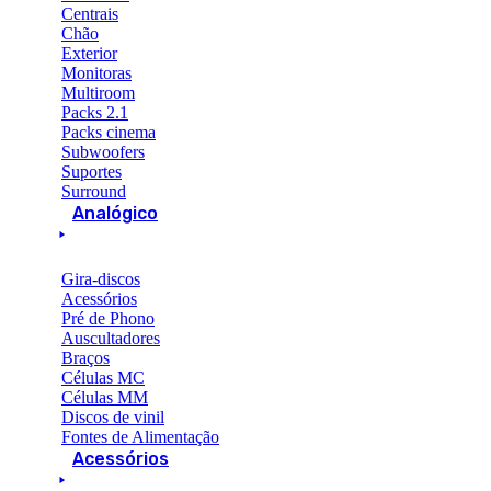
Centrais
Chão
Exterior
Monitoras
Multiroom
Packs 2.1
Packs cinema
Subwoofers
Suportes
Surround
Analógico
Gira-discos
Acessórios
Pré de Phono
Auscultadores
Braços
Células MC
Células MM
Discos de vinil
Fontes de Alimentação
Acessórios