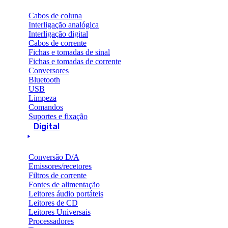
Cabos de coluna
Interligação analógica
Interligação digital
Cabos de corrente
Fichas e tomadas de sinal
Fichas e tomadas de corrente
Conversores
Bluetooth
USB
Limpeza
Comandos
Suportes e fixação
Digital
Conversão D/A
Emissores/recetores
Filtros de corrente
Fontes de alimentação
Leitores áudio portáteis
Leitores de CD
Leitores Universais
Processadores