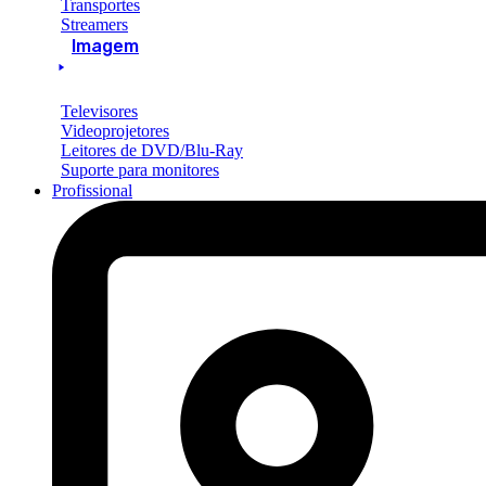
Transportes
Streamers
Imagem
Televisores
Videoprojetores
Leitores de DVD/Blu-Ray
Suporte para monitores
Profissional