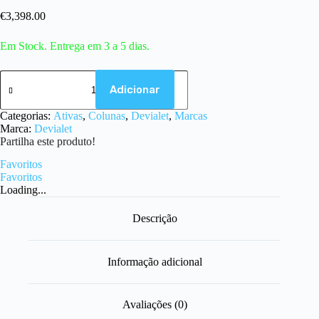
€
3,398.00
Em Stock. Entrega em 3 a 5 dias.
Quantidade
de
Adicionar
Devialet
Phantom
Categorias:
Ativas
,
Colunas
,
Devialet
,
Marcas
Ultimate
Marca:
Devialet
108
Partilha este produto!
dB
-
Favoritos
Deep
Favoritos
Forest
Loading...
Descrição
Informação adicional
Avaliações (0)