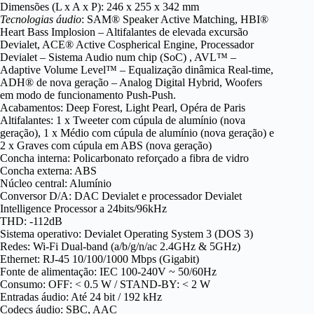
Dimensões (L x A x P): 246 x 255 x 342 mm
Tecnologias áudio
: SAM® Speaker Active Matching, HBI®
Heart Bass Implosion – Altifalantes de elevada excursão
Devialet, ACE® Active Cospherical Engine, Processador
Devialet – Sistema Audio num chip (SoC) , AVL™ –
Adaptive Volume Level™ – Equalização dinâmica Real-time,
ADH® de nova geração – Analog Digital Hybrid, Woofers
em modo de funcionamento Push-Push.
Acabamentos: Deep Forest, Light Pearl, Opéra de Paris
Altifalantes: 1 x Tweeter com cúpula de alumínio (nova
geração), 1 x Médio com cúpula de alumínio (nova geração) e
2 x Graves com cúpula em ABS (nova geração)
Concha interna: Policarbonato reforçado a fibra de vidro
Concha externa: ABS
Núcleo central: Alumínio
Conversor D/A: DAC Devialet e processador Devialet
Intelligence Processor a 24bits/96kHz
THD: -112dB
Sistema operativo: Devialet Operating System 3 (DOS 3)
Redes: Wi-Fi Dual-band (a/b/g/n/ac 2.4GHz & 5GHz)
Ethernet: RJ-45 10/100/1000 Mbps (Gigabit)
Fonte de alimentação: IEC 100-240V ~ 50/60Hz
Consumo: OFF: < 0.5 W / STAND-BY: < 2 W
Entradas áudio: Até 24 bit / 192 kHz
Codecs áudio: SBC, AAC