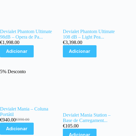
Devialet Phantom Ultimate
Devialet Phantom Ultimate
98dB – Opera de Pa...
108 dB – Light Pea...
€
1,998.00
€
3,398.00
Adicionar
Adicionar
5% Desconto
Devialet Mania – Coluna
Portátil
Devialet Mania Station –
€
940.00
€
990.00
Base de Carregament...
O
O
€
105.00
preço
preço
Adicionar
original
atual
Adicionar