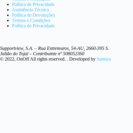
Política de Privacidade
Assistência Técnica
Política de Devoluções
Termos e Condições
Política de Privacidade
Supportview, S.A. – Rua Entremuros, 54-AU, 2660-395 S.
Julião do Tojal – Contribuinte nº 508052360
© 2022, OnOff All rights reserved. . Developed by
Samsys
Search
...
Resultados
Ver Todos os resultados