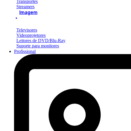
Transportes
Streamers
Imagem
Televisores
Videoprojetores
Leitores de DVD/Blu-Ray
Suporte para monitores
Profissional