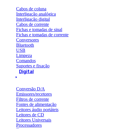
Cabos de coluna
Interligação analógica
Interligação digital
Cabos de corrente
Fichas e tomadas de sinal
Fichas e tomadas de corrente
Conversores
Bluetooth
USB
Limpeza
Comandos
Suportes e fixação
Digital
Conversão D/A
Emissores/recetores
Filtros de corrente
Fontes de alimentação
Leitores áudio portáteis
Leitores de CD
Leitores Universais
Processadores