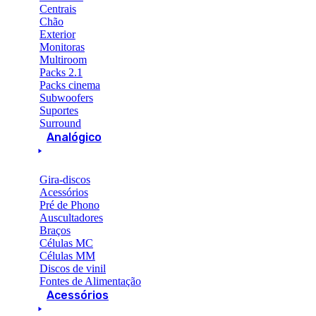
Centrais
Chão
Exterior
Monitoras
Multiroom
Packs 2.1
Packs cinema
Subwoofers
Suportes
Surround
Analógico
Gira-discos
Acessórios
Pré de Phono
Auscultadores
Braços
Células MC
Células MM
Discos de vinil
Fontes de Alimentação
Acessórios