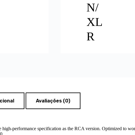
N/
XL
R
cional
Avaliações (0)
e high-performance specification as the RCA version. Optimized to w
0.