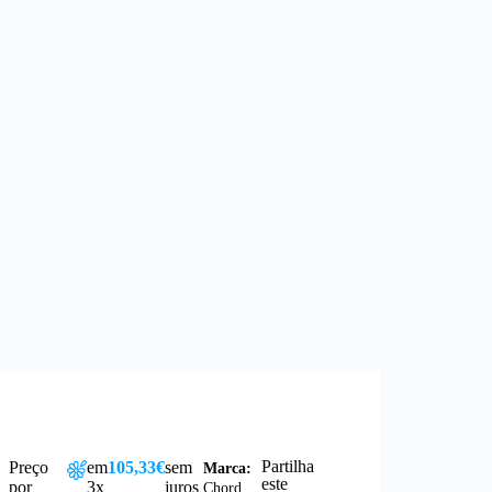
Partilha
Preço
em
105,33€
sem
Marca:
este
por
3x
juros
Chord