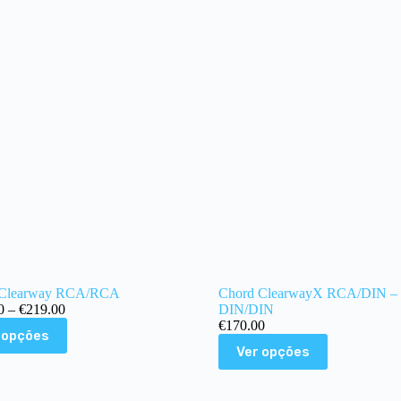
 Clearway RCA/RCA
Chord ClearwayX RCA/DIN –
0
–
€
219.00
DIN/DIN
€
170.00
 opções
Ver opções