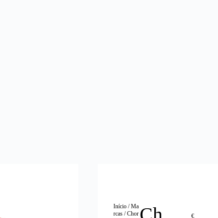
Início
/
Ma
Ch
rcas
/
Chor
€