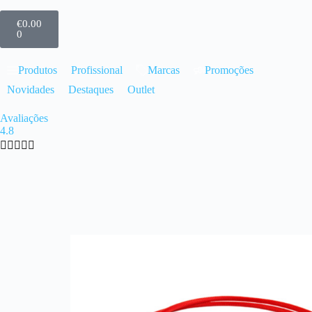
€
0.00
0
Produtos
Profissional
Marcas
Promoções
Novidades
Destaques
Outlet
Avaliações
4.8




