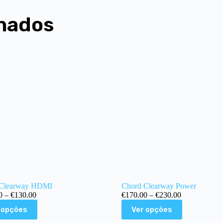
nados
 Clearway HDMI
Chord Clearway Power
0
–
€
130.00
€
170.00
–
€
230.00
 opções
Ver opções