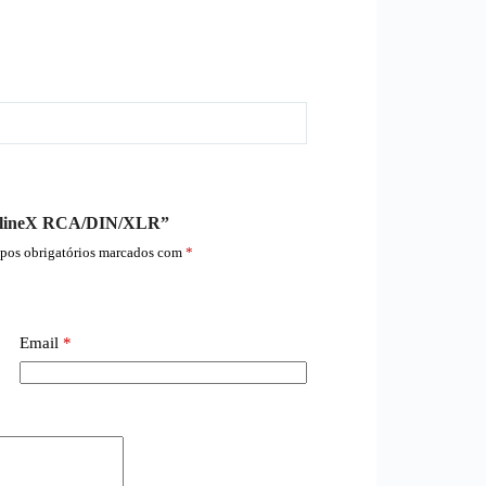
hawlineX RCA/DIN/XLR”
os obrigatórios marcados com
*
Email
*