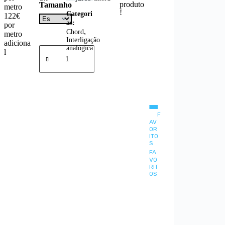
produto
Tamanho
metro
!
Categori
122€
as:
por
,
Chord
metro
Interligação
adiciona
analógica
l
Adicionar
F
AV
OR
ITO
S
FA
VO
RIT
OS