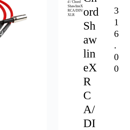
d
/ Chord
ShawlineX
ord
3
RCA/DIN/
XLR
1
Sh
6
aw
.
lin
0
eX
0
R
C
A/
DI