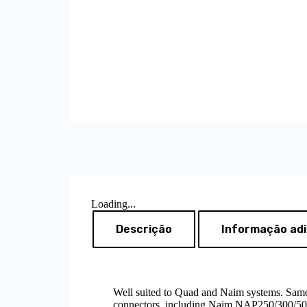
Loading...
Descrição
Informação adi
Well suited to Quad and Naim systems. Sam
connectors, including Naim NAP250/300/50