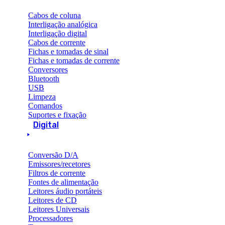
Cabos de coluna
Interligação analógica
Interligação digital
Cabos de corrente
Fichas e tomadas de sinal
Fichas e tomadas de corrente
Conversores
Bluetooth
USB
Limpeza
Comandos
Suportes e fixação
Digital
Conversão D/A
Emissores/recetores
Filtros de corrente
Fontes de alimentação
Leitores áudio portáteis
Leitores de CD
Leitores Universais
Processadores