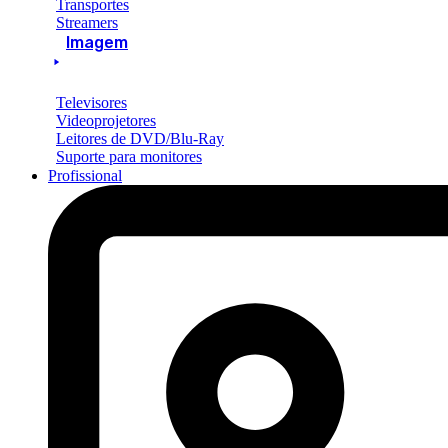
Transportes
Streamers
Imagem
Televisores
Videoprojetores
Leitores de DVD/Blu-Ray
Suporte para monitores
Profissional