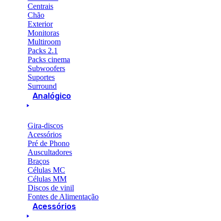
Centrais
Chão
Exterior
Monitoras
Multiroom
Packs 2.1
Packs cinema
Subwoofers
Suportes
Surround
Analógico
Gira-discos
Acessórios
Pré de Phono
Auscultadores
Braços
Células MC
Células MM
Discos de vinil
Fontes de Alimentação
Acessórios