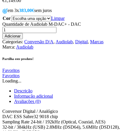
€
1,149.00
em 3x
383,00€
sem juros
Cor
Limpar
Quantidade de Audiolab M-DAC+ - DAC
Adicionar
Categorias:
Conversão D/A
,
Audiolab
,
Digital
,
Marcas
Marca:
Audiolab
Partilha este produto!
Favoritos
Favoritos
Loading...
Descrição
Informação adicional
Avaliações (0)
Conversor Digital / Analógico
DAC ESS Sabre32 9018 chip
Sampling Rate 24-bit / 192kHz (Optical, Coaxial, AES)
32-bit / 384kHz (USB) 2.8MHz (DSD64), 5.6MHz (DSD128),