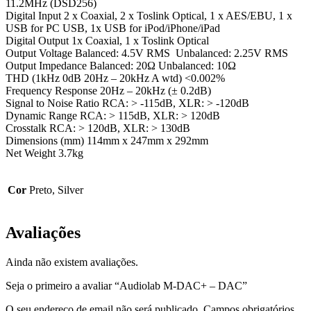
11.2MHz (DSD256)
Digital Input 2 x Coaxial, 2 x Toslink Optical, 1 x AES/EBU, 1 x
USB for PC USB, 1x USB for iPod/iPhone/iPad
Digital Output 1x Coaxial, 1 x Toslink Optical
Output Voltage Balanced: 4.5V RMS Unbalanced: 2.25V RMS
Output Impedance Balanced: 20Ω Unbalanced: 10Ω
THD (1kHz 0dB 20Hz – 20kHz A wtd) <0.002%
Frequency Response 20Hz – 20kHz (± 0.2dB)
Signal to Noise Ratio RCA: > -115dB, XLR: > -120dB
Dynamic Range RCA: > 115dB, XLR: > 120dB
Crosstalk RCA: > 120dB, XLR: > 130dB
Dimensions (mm) 114mm x 247mm x 292mm
Net Weight 3.7kg
Cor
Preto, Silver
Avaliações
Ainda não existem avaliações.
Seja o primeiro a avaliar “Audiolab M-DAC+ – DAC”
O seu endereço de email não será publicado.
Campos obrigatórios