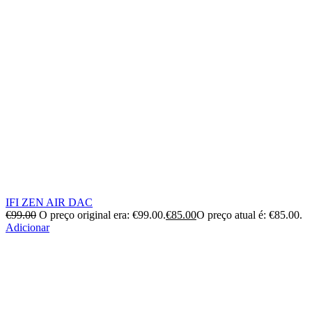
IFI ZEN AIR DAC
€
99.00
O preço original era: €99.00.
€
85.00
O preço atual é: €85.00.
Adicionar