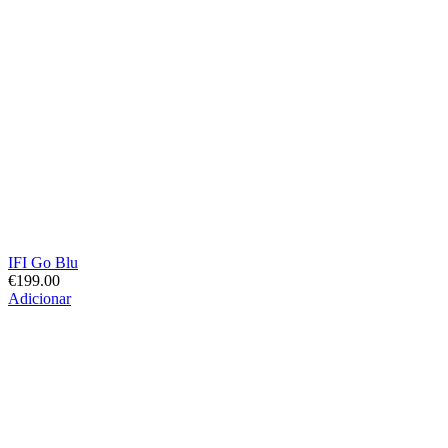
IFI Go Blu
€
199.00
Adicionar