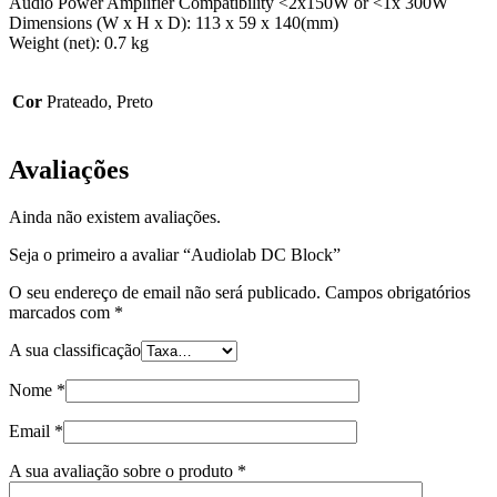
Audio Power Amplifier Compatibility <2x150W or <1x 300W
Dimensions (W x H x D): 113 x 59 x 140(mm)
Weight (net): 0.7 kg
Cor
Prateado, Preto
Avaliações
Ainda não existem avaliações.
Seja o primeiro a avaliar “Audiolab DC Block”
O seu endereço de email não será publicado.
Campos obrigatórios
marcados com
*
A sua classificação
Nome
*
Email
*
A sua avaliação sobre o produto
*