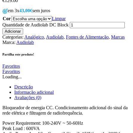
€
129.00
em 3x
43,00€
sem juros
Cor
Limpar
Quantidade de Audiolab DC Block
Adicionar
Categorias:
Analógico
,
Audiolab
,
Fontes de Alimentação
,
Marcas
Marca:
Audiolab
Partilha este produto!
Favoritos
Favoritos
Loading...
Descrição
Informação adicional
Avaliações (0)
Bloqueador de energia CC. Condicionamento adicional do sinal da
rede elétrica e filtragem de radiofrequência.
Power Requirement: 100-240V ~ 50-60Hz
Peak Load : 600VA