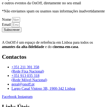
e outros eventos da OnOff, diretamente no seu email
*Não enviamos spam ou usamos suas informações inadvertidamente
Nome
Email
Subscrever
A OnOff é um espaço de referência em Lisboa para todos os
amantes da alta-fidelidade
e do
cinema-em-casa
.
Contactos
+351 211 391 358
(Rede Fixa Nacional)
+351 913 035 318
(Rede Móvel Nacional)
geral@onoff.pt
Largo Casal Vistoso 3B, 1900-342 Lisboa
Facebook
Instagram
Links Úteis