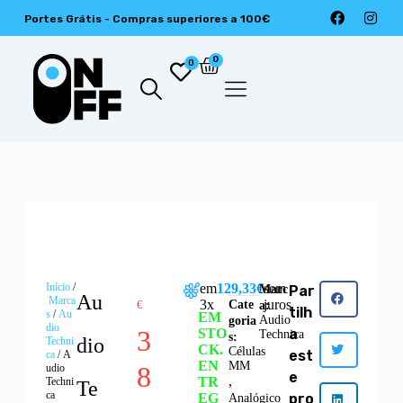
Portes Grátis - Compras superiores a 100€
0
0
Início
/
em
129,33€
sem
Marc
Par
Au
Marca
3x
juros
Cate
€
a:
tilh
s
/
Au
EM
Audio
goria
dio
3
STO
a
Technica
s:
dio
Techni
CK.
Células
est
ca
/ A
EN
MM
8
udio
e
,
TR
Techni
Te
ca
EG
pro
Analógico