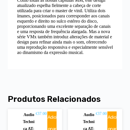
Como todas as nossas cápsulas MM, este design
atualizado espelha fielmente a cabeça de corte
utilizada para criar o master de vinil. Utiliza dois
ímanes, posicionados para corresponder aos canais
esquerdo e direito no sulco estéreo do disco,
proporcionando uma excelente separação de canais
e uma resposta de frequência alargada. Mas a nova
série VMx também introduz alterações de material e
design para refinar ainda mais o som, oferecendo
uma reprodução responsiva e especialmente sensível
ao dinamismo da expressão musical.
Produtos Relacionados
37.00
37.00
€
€
Audio
Audio
Adici
Adici
Techni
Techni
onar
onar
ca AT-
ca AT-