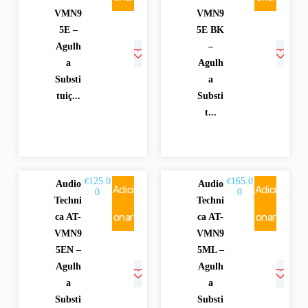
VMN9
VMN9
5E –
5E BK
Agulh
–
a
Agulh
Substi
a
tuiç...
Substi
t...
125.0
165.0
€
€
Audio
Audio
Adici
Adici
0
0
Techni
Techni
onar
onar
ca AT-
ca AT-
VMN9
VMN9
5EN –
5ML –
Agulh
Agulh
a
a
Substi
Substi