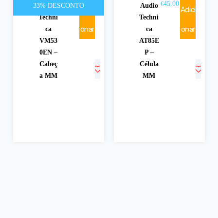
150.00
45.00
€
€
33% DESCONTO
Audio
Audio
Adici
Adici
€
225.00
Techni
Techni
onar
onar
ca
ca
VM53
AT85E
0EN –
P –
Cabeç
Célula
a MM
MM