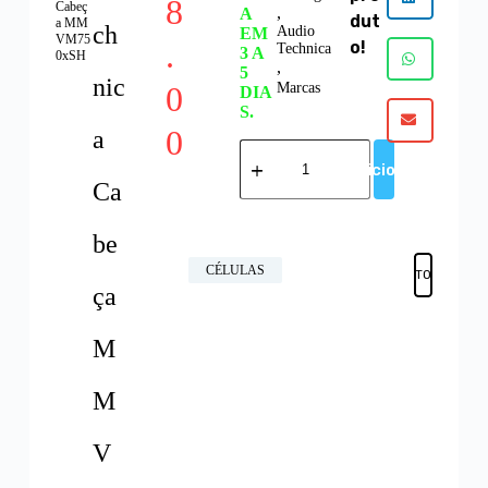
8
Cabeç
,
A
dut
a MM
ch
Audio
EM
VM75
.
o!
Technica
3 A
0xSH
,
5
nic
0
Marcas
DIA
S.
0
a
Adicionar
Ca
be
CÉLULAS
FAVORITOS
ça
M
M
V