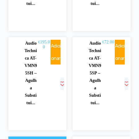
tui...
tui...
195.0
72.00
€
€
Audio
Audio
Adici
Adici
0
Techni
Techni
onar
onar
ca AT-
ca AT-
VMN9
VMN9
5SH –
5SP –
Agulh
Agulh
a
a
Substi
Substi
tui...
tui...