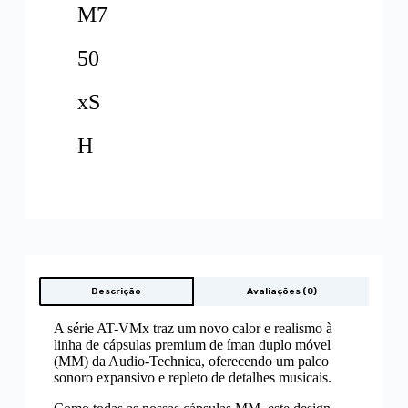
M7
50
xS
H
Descrição
Avaliações (0)
A série AT-VMx traz um novo calor e realismo à
linha de cápsulas premium de íman duplo móvel
(MM) da Audio-Technica, oferecendo um palco
sonoro expansivo e repleto de detalhes musicais.