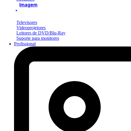
Imagem
Televisores
Videoprojetores
Leitores de DVD/Blu-Ray
Suporte para monitores
Profissional