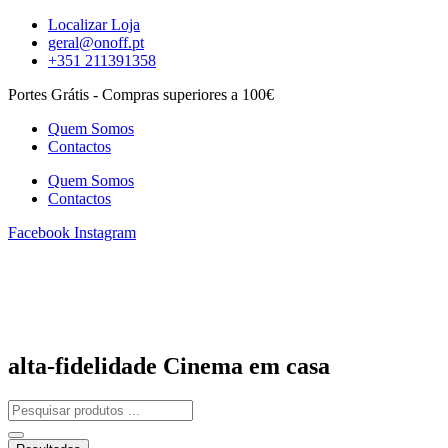
Pular
Localizar Loja
para
geral@onoff.pt
o
+351 211391358
conteúdo
Portes Grátis - Compras superiores a 100€
Quem Somos
Contactos
Quem Somos
Contactos
Facebook
Instagram
alta-fidelidade Cinema em casa
Search
...