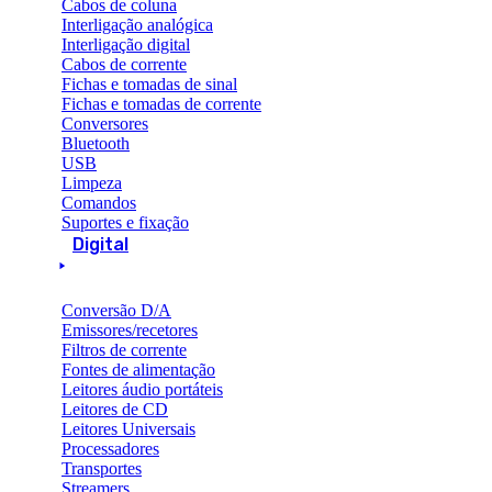
Cabos de coluna
Interligação analógica
Interligação digital
Cabos de corrente
Fichas e tomadas de sinal
Fichas e tomadas de corrente
Conversores
Bluetooth
USB
Limpeza
Comandos
Suportes e fixação
Digital
Conversão D/A
Emissores/recetores
Filtros de corrente
Fontes de alimentação
Leitores áudio portáteis
Leitores de CD
Leitores Universais
Processadores
Transportes
Streamers