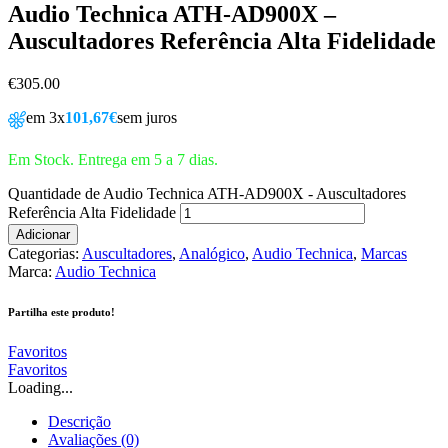
Audio Technica ATH-AD900X –
Auscultadores Referência Alta Fidelidade
€
305.00
em 3x
101,67€
sem juros
Em Stock. Entrega em 5 a 7 dias.
Quantidade de Audio Technica ATH-AD900X - Auscultadores
Referência Alta Fidelidade
Adicionar
Categorias:
Auscultadores
,
Analógico
,
Audio Technica
,
Marcas
Marca:
Audio Technica
Partilha este produto!
Favoritos
Favoritos
Loading...
Descrição
Avaliações (0)