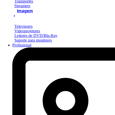
Transportes
Streamers
Imagem
Televisores
Videoprojetores
Leitores de DVD/Blu-Ray
Suporte para monitores
Profissional