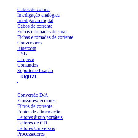
Cabos de coluna
Interligação analógica
Interligação digital
Cabos de corrente
Fichas e tomadas de sinal
Fichas e tomadas de corrente
Conversores
Bluetooth
USB
Limpeza
Comandos
Suportes e fixação
Digital
Conversão D/A
Emissores/recetores
Filtros de corrente
Fontes de alimentação
Leitores áudio portáteis
Leitores de CD
Leitores Universais
Processadores