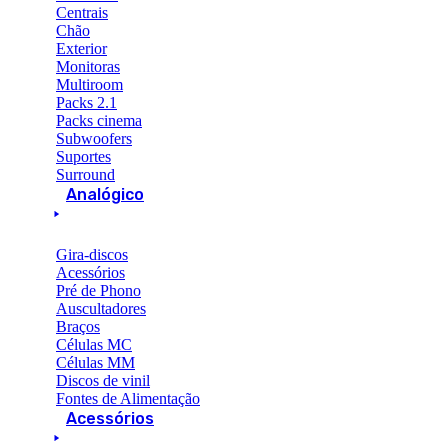
Centrais
Chão
Exterior
Monitoras
Multiroom
Packs 2.1
Packs cinema
Subwoofers
Suportes
Surround
Analógico
Gira-discos
Acessórios
Pré de Phono
Auscultadores
Braços
Células MC
Células MM
Discos de vinil
Fontes de Alimentação
Acessórios