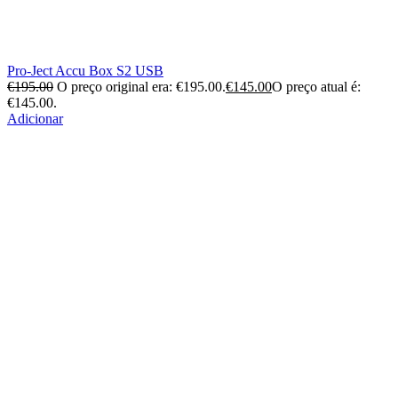
Pro-Ject Accu Box S2 USB
€
195.00
O preço original era: €195.00.
€
145.00
O preço atual é:
€145.00.
Adicionar