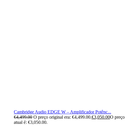
Cambridge Audio EDGE W – Amplificador Potênc...
€
4,499.00
O preço original era: €4,499.00.
€
3,050.00
O preço
atual é: €3,050.00.