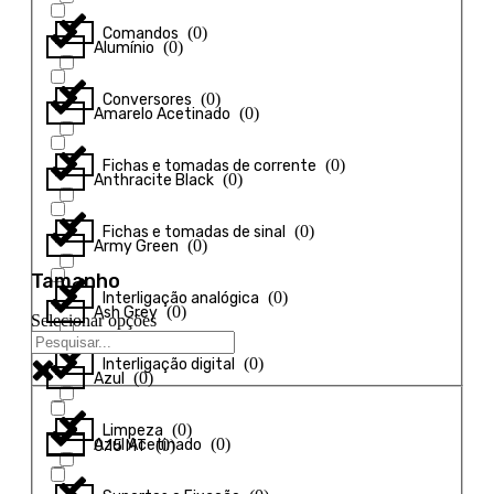
(
0
)
Comandos
(
0
)
Alumínio
(
0
)
Conversores
(
0
)
Amarelo Acetinado
(
0
)
Fichas e tomadas de corrente
(
0
)
Anthracite Black
(
0
)
Fichas e tomadas de sinal
(
0
)
Army Green
Tamanho
(
0
)
Interligação analógica
(
0
)
Ash Grey
Selecionar opções
(
0
)
Interligação digital
(
0
)
Azul
(
0
)
Limpeza
(
0
)
Azul Acetinado
(
0
)
0.15 MT