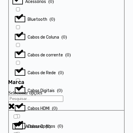
(
0
)
Acessórios
(
0
)
Bluetooth
(
0
)
Cabos de Coluna
(
0
)
Cabos de corrente
(
0
)
Cabos de Rede
Marca
(
0
)
Cabos Digitais
Selecionar opções
(
0
)
Cabos HDMI
(
0
)
Cabos Opticos
(
0
)
Artsound