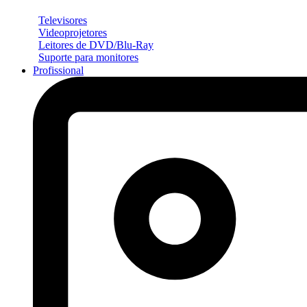
Televisores
Videoprojetores
Leitores de DVD/Blu-Ray
Suporte para monitores
Profissional